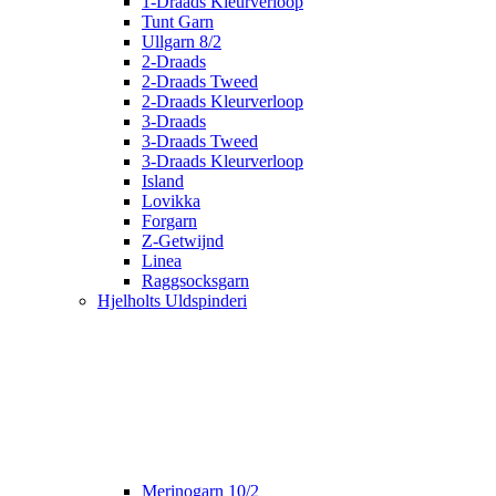
1-Draads Kleurverloop
Tunt Garn
Ullgarn 8/2
2-Draads
2-Draads Tweed
2-Draads Kleurverloop
3-Draads
3-Draads Tweed
3-Draads Kleurverloop
Island
Lovikka
Forgarn
Z-Getwijnd
Linea
Raggsocksgarn
Hjelholts Uldspinderi
Merinogarn 10/2