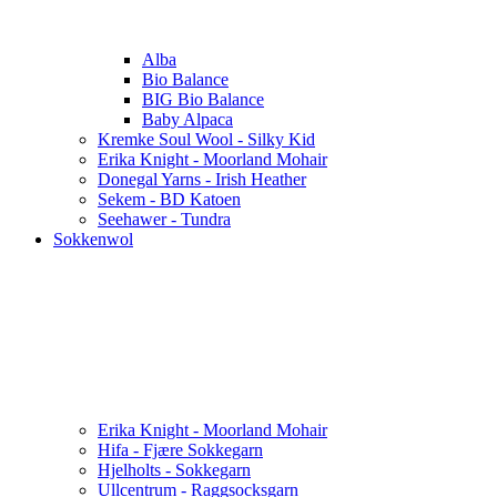
Alba
Bio Balance
BIG Bio Balance
Baby Alpaca
Kremke Soul Wool - Silky Kid
Erika Knight - Moorland Mohair
Donegal Yarns - Irish Heather
Sekem - BD Katoen
Seehawer - Tundra
Sokkenwol
Erika Knight - Moorland Mohair
Hifa - Fjære Sokkegarn
Hjelholts - Sokkegarn
Ullcentrum - Raggsocksgarn