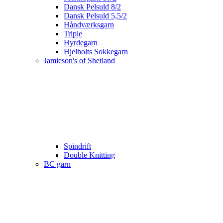
Dansk Pelsuld 8/2
Dansk Pelsuld 5,5/2
Håndværksgarn
Triple
Hyrdegarn
Hjelholts Sokkegarn
Jamieson's of Shetland
Spindrift
Double Knitting
BC garn