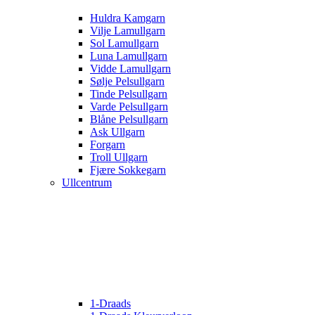
Huldra Kamgarn
Vilje Lamullgarn
Sol Lamullgarn
Luna Lamullgarn
Vidde Lamullgarn
Sølje Pelsullgarn
Tinde Pelsullgarn
Varde Pelsullgarn
Blåne Pelsullgarn
Ask Ullgarn
Forgarn
Troll Ullgarn
Fjære Sokkegarn
Ullcentrum
1-Draads