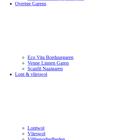
Overige Garens
Eco Vita Borduurgaren
Venne Linnen Garen
Scanfil Naaigaren
Lont & vlieswol
Lontwol
Vlieswol
Viltbenodigdheden