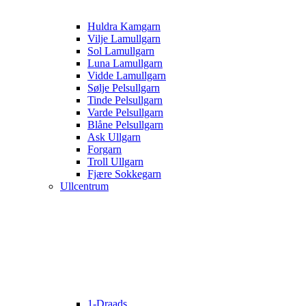
Huldra Kamgarn
Vilje Lamullgarn
Sol Lamullgarn
Luna Lamullgarn
Vidde Lamullgarn
Sølje Pelsullgarn
Tinde Pelsullgarn
Varde Pelsullgarn
Blåne Pelsullgarn
Ask Ullgarn
Forgarn
Troll Ullgarn
Fjære Sokkegarn
Ullcentrum
1-Draads