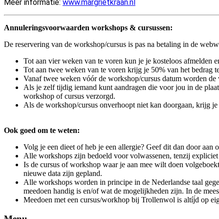
Meer informatie:
www.margrietkraan.nl
Annuleringsvoorwaarden workshops & cursussen:
De reservering van de workshop/cursus is pas na betaling in de webwi
Tot aan vier weken van te voren kun je je kosteloos afmelden en
Tot aan twee weken van te voren krijg je 50% van het bedrag t
Vanaf twee weken vóór de workshop/cursus datum worden de vo
Als je zelf tijdig iemand kunt aandragen die voor jou in de pla
workshop of cursus verzorgd.
Als de workshop/cursus onverhoopt niet kan doorgaan, krijg je 
Ook goed om te weten:
Volg je een dieet of heb je een allergie? Geef dit dan door aa
Alle workshops zijn bedoeld voor volwassenen, tenzij explicie
Is de cursus of workshop waar je aan mee wilt doen volgeboekt?
nieuwe data zijn gepland.
Alle workshops worden in principe in de Nederlandse taal gege
meedoen handig is en/of wat de mogelijkheden zijn. In de meest
Meedoen met een cursus/workhop bij Trollenwol is altíj́d op eig
Menu