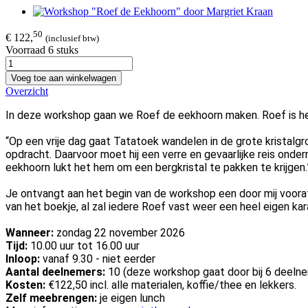
50
€ 122,
(inclusief btw)
Voorraad 6 stuks
Voeg toe aan winkelwagen
Overzicht
In deze workshop gaan we Roef de eekhoorn maken. Roef is het
“Op een vrije dag gaat Tatatoek wandelen in de grote kristalgr
opdracht. Daarvoor moet hij een verre en gevaarlijke reis on
eekhoorn lukt het hem om een bergkristal te pakken te krijgen.
Je ontvangt aan het begin van de workshop een door mij voor
van het boekje, al zal iedere Roef vast weer een heel eigen kara
Wanneer:
zondag 22 november 2026
Tijd:
10.00 uur tot 16.00 uur
Inloop:
vanaf 9.30 - niet eerder
Aantal deelnemers:
10 (deze workshop gaat door bij 6 deeln
Kosten:
€122,50 incl. alle materialen, koffie/thee en lekkers.
Zelf meebrengen:
je eigen lunch