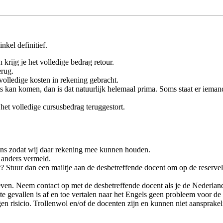
nkel definitief.
 krijg je het volledige bedrag retour.
erug.
lledige kosten in rekening gebracht.
ats kan komen, dan is dat natuurlijk helemaal prima. Soms staat er ieman
het volledige cursusbedrag teruggestort.
n ons zodat wij daar rekening mee kunnen houden.
t anders vermeld.
 Stuur dan een mailtje aan de desbetreffende docent om op de reservelij
ven. Neem contact op met de desbetreffende docent als je de Nederlan
e gevallen is af en toe vertalen naar het Engels geen probleem voor de
en risicio. Trollenwol en/of de docenten zijn en kunnen niet aansprakel