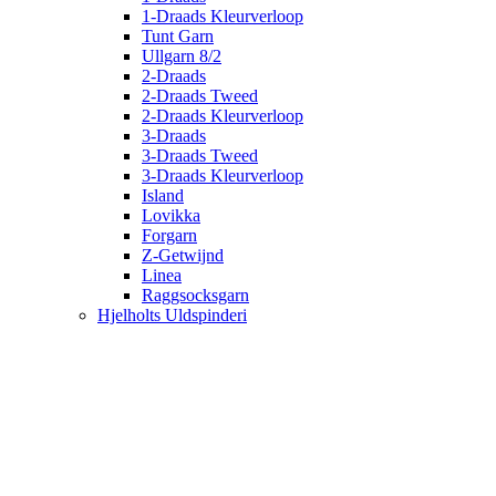
1-Draads Kleurverloop
Tunt Garn
Ullgarn 8/2
2-Draads
2-Draads Tweed
2-Draads Kleurverloop
3-Draads
3-Draads Tweed
3-Draads Kleurverloop
Island
Lovikka
Forgarn
Z-Getwijnd
Linea
Raggsocksgarn
Hjelholts Uldspinderi