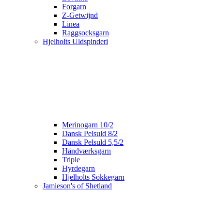
Forgarn
Z-Getwijnd
Linea
Raggsocksgarn
Hjelholts Uldspinderi
Merinogarn 10/2
Dansk Pelsuld 8/2
Dansk Pelsuld 5,5/2
Håndværksgarn
Triple
Hyrdegarn
Hjelholts Sokkegarn
Jamieson's of Shetland