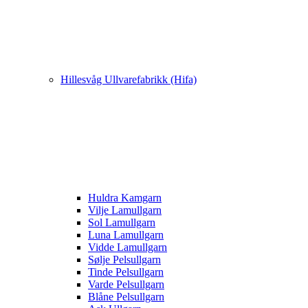
Hillesvåg Ullvarefabrikk (Hifa)
Huldra Kamgarn
Vilje Lamullgarn
Sol Lamullgarn
Luna Lamullgarn
Vidde Lamullgarn
Sølje Pelsullgarn
Tinde Pelsullgarn
Varde Pelsullgarn
Blåne Pelsullgarn