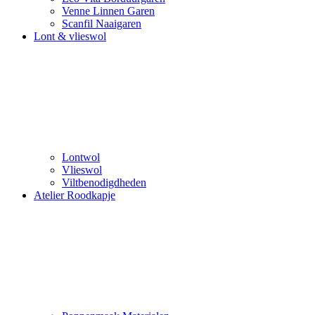
Venne Linnen Garen
Scanfil Naaigaren
Lont & vlieswol
Lontwol
Vlieswol
Viltbenodigdheden
Atelier Roodkapje