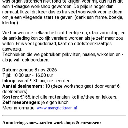
was organisatorisch niet rond te krijgen voor mij, dus nu is dit
een 1-daagse workshop geworden. De prijs is hoger dan
normaal. Ik zal dit keer dus extra veel voorwerk voor je doen
om je een vliegende start te geven. (denk aan frame, boekje,
kleding)
We bouwen met elkaar het sint beeldje op, stap voor stap, en
de aankleding kan zo rijk versierd worden als je zelf maar zou
willen. Er is veel gouddraad, kant en edelsteenkraaltjes
aanwezig.
Technieken die we gebruiken: prikvilten, naaien, wikkelen en -
als je wil- ook borduren.
Datum:
zondag 8 nov 2026
Tijd:
10.00 uur - 16.00 uur
Inloop:
vanaf 9.30 uur, niet eerder.
Aantal deelnemers:
10 (deze workshop gaat door vanaf 6
deelnemers)
Kosten:
€155, incl alle materialen, koffie/thee en lekkers.
Zelf meebrengen:
je eigen lunch
Meer informatie:
www.margrietkraan.nl
Annuleringsvoorwaarden workshops & cursussen: