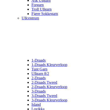
Ask Ullgarn
Forgarn
Troll Ullgarn
Fjære Sokkegarn
Ullcentrum
1-Draads
1-Draads Kleurverloop
Tunt Garn
Ullgarn 8/2
2-Draads
2-Draads Tweed
2-Draads Kleurverloop
3-Draads
3-Draads Tweed
3-Draads Kleurverloop
Island
Lovikka