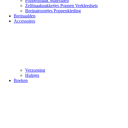
Poppenmaak Materialen
Zelfmaakpakketjes Poppen Verkleedsets
Breipatroontjes Poppenkleding
Breinaalden
Accessoires
Verzorging
Hulpjes
Boeken