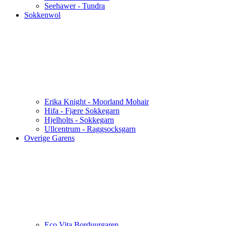
Seehawer - Tundra
Sokkenwol
Erika Knight - Moorland Mohair
Hifa - Fjære Sokkegarn
Hjelholts - Sokkegarn
Ullcentrum - Raggsocksgarn
Overige Garens
Eco Vita Borduurgaren