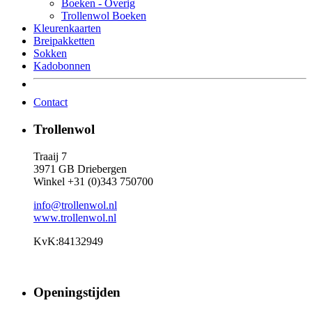
Boeken - Overig
Trollenwol Boeken
Kleurenkaarten
Breipakketten
Sokken
Kadobonnen
Contact
Trollenwol
Traaij 7
3971 GB Driebergen
Winkel +31 (0)343 750700
info@trollenwol.nl
www.trollenwol.nl
KvK:84132949
Openingstijden