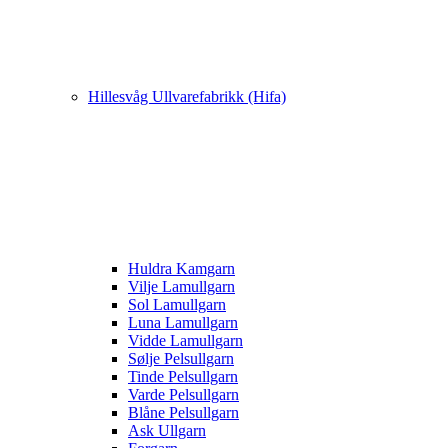
Hillesvåg Ullvarefabrikk (Hifa)
Huldra Kamgarn
Vilje Lamullgarn
Sol Lamullgarn
Luna Lamullgarn
Vidde Lamullgarn
Sølje Pelsullgarn
Tinde Pelsullgarn
Varde Pelsullgarn
Blåne Pelsullgarn
Ask Ullgarn