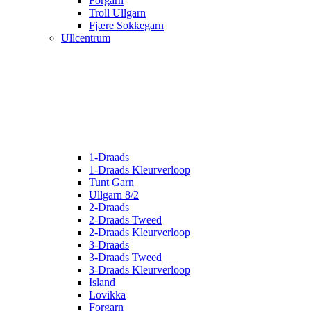
Forgarn
Troll Ullgarn
Fjære Sokkegarn
Ullcentrum
1-Draads
1-Draads Kleurverloop
Tunt Garn
Ullgarn 8/2
2-Draads
2-Draads Tweed
2-Draads Kleurverloop
3-Draads
3-Draads Tweed
3-Draads Kleurverloop
Island
Lovikka
Forgarn