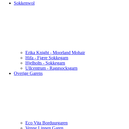
Sokkenwol
Erika Knight - Moorland Mohair
Hifa - Fjære Sokkegarn
Hjelholts - Sokkegarn
Ullcentrum - Raggsocksgarn
Overige Garens
Eco Vita Borduurgaren
Venne Linnen Garen