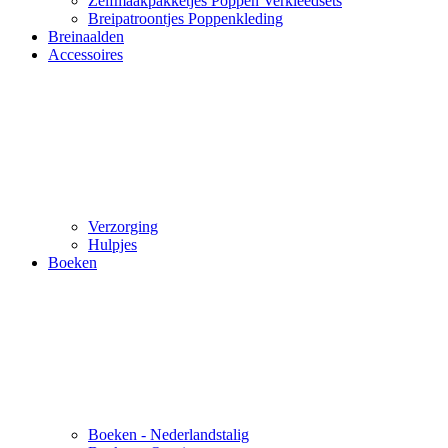
Zelfmaakpakketjes Poppen Verkleedsets
Breipatroontjes Poppenkleding
Breinaalden
Accessoires
Verzorging
Hulpjes
Boeken
Boeken - Nederlandstalig