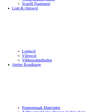
Scanfil Naaigaren
Lont & vlieswol
Lontwol
Vlieswol
Viltbenodigdheden
Atelier Roodkapje
Poppenmaak Materialen