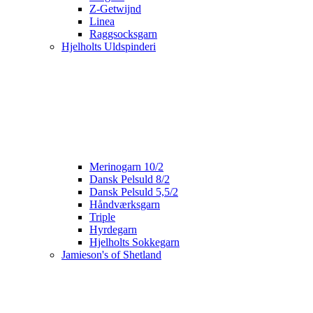
Z-Getwijnd
Linea
Raggsocksgarn
Hjelholts Uldspinderi
Merinogarn 10/2
Dansk Pelsuld 8/2
Dansk Pelsuld 5,5/2
Håndværksgarn
Triple
Hyrdegarn
Hjelholts Sokkegarn
Jamieson's of Shetland