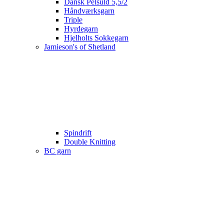
Dansk Pelsuld 5,5/2
Håndværksgarn
Triple
Hyrdegarn
Hjelholts Sokkegarn
Jamieson's of Shetland
Spindrift
Double Knitting
BC garn