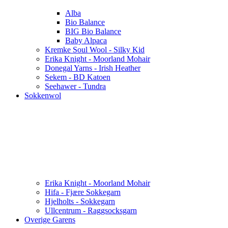
Alba
Bio Balance
BIG Bio Balance
Baby Alpaca
Kremke Soul Wool - Silky Kid
Erika Knight - Moorland Mohair
Donegal Yarns - Irish Heather
Sekem - BD Katoen
Seehawer - Tundra
Sokkenwol
Erika Knight - Moorland Mohair
Hifa - Fjære Sokkegarn
Hjelholts - Sokkegarn
Ullcentrum - Raggsocksgarn
Overige Garens