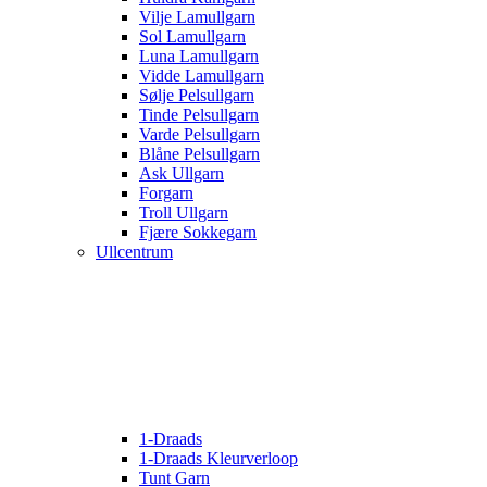
Vilje Lamullgarn
Sol Lamullgarn
Luna Lamullgarn
Vidde Lamullgarn
Sølje Pelsullgarn
Tinde Pelsullgarn
Varde Pelsullgarn
Blåne Pelsullgarn
Ask Ullgarn
Forgarn
Troll Ullgarn
Fjære Sokkegarn
Ullcentrum
1-Draads
1-Draads Kleurverloop
Tunt Garn