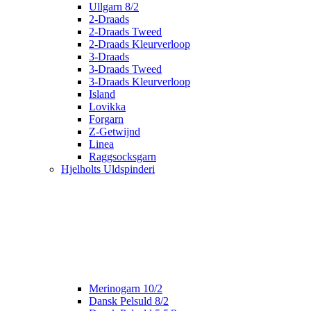
Ullgarn 8/2
2-Draads
2-Draads Tweed
2-Draads Kleurverloop
3-Draads
3-Draads Tweed
3-Draads Kleurverloop
Island
Lovikka
Forgarn
Z-Getwijnd
Linea
Raggsocksgarn
Hjelholts Uldspinderi
Merinogarn 10/2
Dansk Pelsuld 8/2