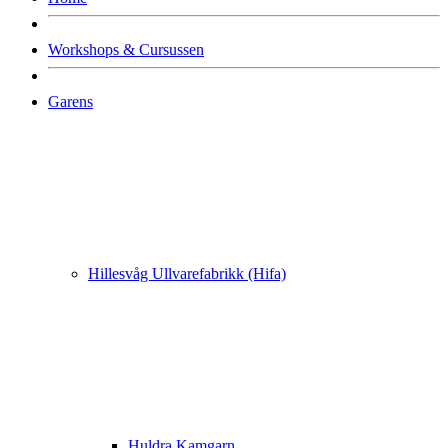
Workshops & Cursussen
Garens
Hillesvåg Ullvarefabrikk (Hifa)
Huldra Kamgarn