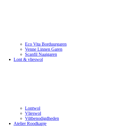
Eco Vita Borduurgaren
Venne Linnen Garen
Scanfil Naaigaren
Lont & vlieswol
Lontwol
Vlieswol
Viltbenodigdheden
Atelier Roodkapje