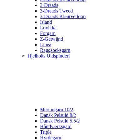
3-Draads
3-Draads Tweed
3-Draads Kleurverloop
Island
Lovikka
Forgarn
Z-Getwijnd
Linea
Raggsocksgarn
Hjelholts Uldspinderi
Merinogarn 10/2
Dansk Pelsuld 8/2
Dansk Pelsuld 5,5/2
Håndværksgarn
Triple
Hyrdegarn