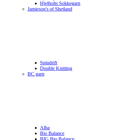
Hjelholts Sokkegarn
Jamieson's of Shetland
Spindrift
Double Knitting
BC garn
Alba
Bio Balance
BIG Bio Balance