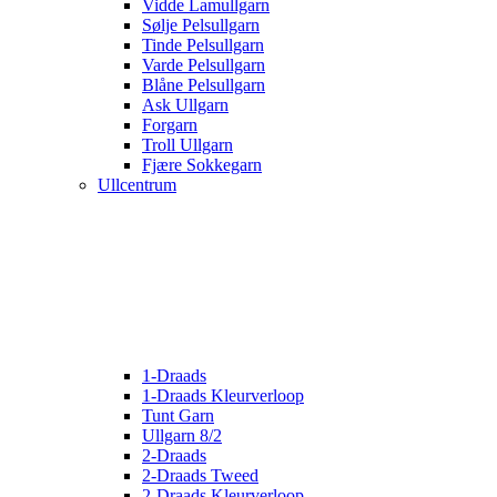
Vidde Lamullgarn
Sølje Pelsullgarn
Tinde Pelsullgarn
Varde Pelsullgarn
Blåne Pelsullgarn
Ask Ullgarn
Forgarn
Troll Ullgarn
Fjære Sokkegarn
Ullcentrum
1-Draads
1-Draads Kleurverloop
Tunt Garn
Ullgarn 8/2
2-Draads
2-Draads Tweed
2-Draads Kleurverloop