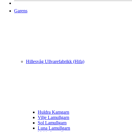
Garens
Hillesvåg Ullvarefabrikk (Hifa)
Huldra Kamgarn
Vilje Lamullgarn
Sol Lamullgarn
Luna Lamullgarn