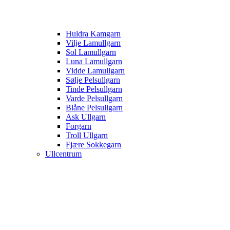
Huldra Kamgarn
Vilje Lamullgarn
Sol Lamullgarn
Luna Lamullgarn
Vidde Lamullgarn
Sølje Pelsullgarn
Tinde Pelsullgarn
Varde Pelsullgarn
Blåne Pelsullgarn
Ask Ullgarn
Forgarn
Troll Ullgarn
Fjære Sokkegarn
Ullcentrum