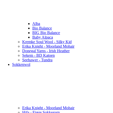
Alba
Bio Balance
BIG Bio Balance
Baby Alpaca
Kremke Soul Wool - Silky Kid
Erika Knight - Moorland Mohair
Donegal Yarns - Irish Heather
Sekem - BD Katoen
Seehawer - Tundra
Sokkenwol
Erika Knight - Moorland Mohair
Hifa - Fjære Sokkegarn