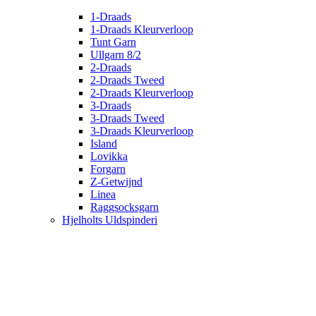
1-Draads
1-Draads Kleurverloop
Tunt Garn
Ullgarn 8/2
2-Draads
2-Draads Tweed
2-Draads Kleurverloop
3-Draads
3-Draads Tweed
3-Draads Kleurverloop
Island
Lovikka
Forgarn
Z-Getwijnd
Linea
Raggsocksgarn
Hjelholts Uldspinderi