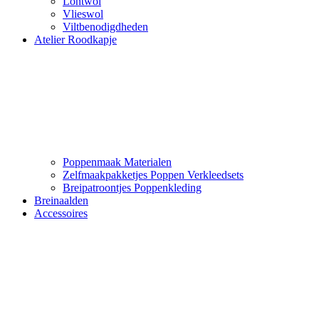
Lontwol
Vlieswol
Viltbenodigdheden
Atelier Roodkapje
Poppenmaak Materialen
Zelfmaakpakketjes Poppen Verkleedsets
Breipatroontjes Poppenkleding
Breinaalden
Accessoires