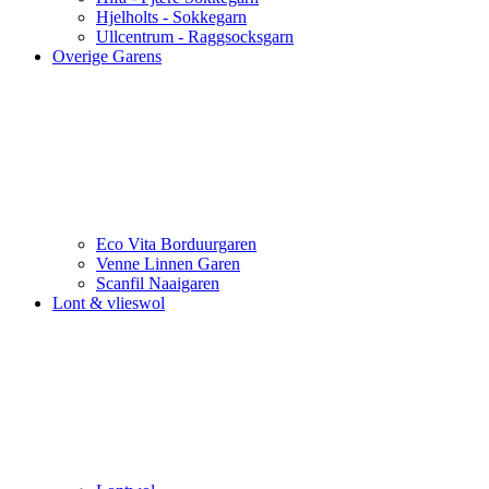
Hjelholts - Sokkegarn
Ullcentrum - Raggsocksgarn
Overige Garens
Eco Vita Borduurgaren
Venne Linnen Garen
Scanfil Naaigaren
Lont & vlieswol