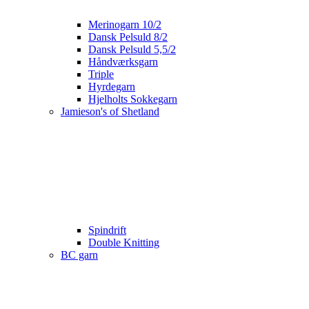
Merinogarn 10/2
Dansk Pelsuld 8/2
Dansk Pelsuld 5,5/2
Håndværksgarn
Triple
Hyrdegarn
Hjelholts Sokkegarn
Jamieson's of Shetland
Spindrift
Double Knitting
BC garn