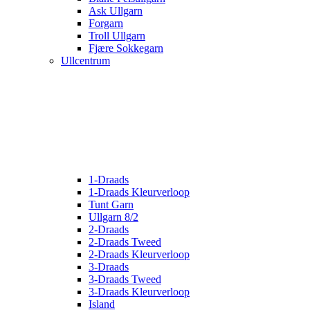
Ask Ullgarn
Forgarn
Troll Ullgarn
Fjære Sokkegarn
Ullcentrum
1-Draads
1-Draads Kleurverloop
Tunt Garn
Ullgarn 8/2
2-Draads
2-Draads Tweed
2-Draads Kleurverloop
3-Draads
3-Draads Tweed
3-Draads Kleurverloop
Island