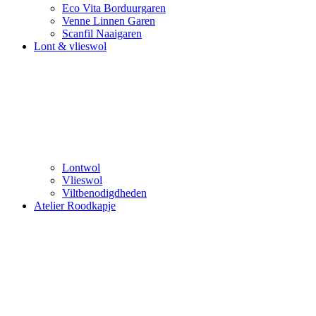
Eco Vita Borduurgaren
Venne Linnen Garen
Scanfil Naaigaren
Lont & vlieswol
Lontwol
Vlieswol
Viltbenodigdheden
Atelier Roodkapje