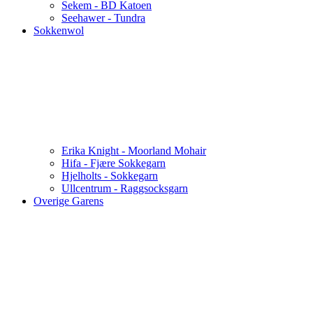
Sekem - BD Katoen
Seehawer - Tundra
Sokkenwol
Erika Knight - Moorland Mohair
Hifa - Fjære Sokkegarn
Hjelholts - Sokkegarn
Ullcentrum - Raggsocksgarn
Overige Garens