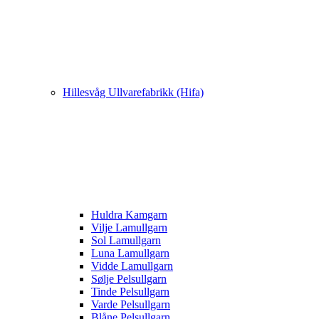
Hillesvåg Ullvarefabrikk (Hifa)
Huldra Kamgarn
Vilje Lamullgarn
Sol Lamullgarn
Luna Lamullgarn
Vidde Lamullgarn
Sølje Pelsullgarn
Tinde Pelsullgarn
Varde Pelsullgarn
Blåne Pelsullgarn