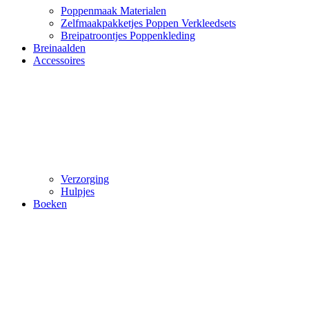
Poppenmaak Materialen
Zelfmaakpakketjes Poppen Verkleedsets
Breipatroontjes Poppenkleding
Breinaalden
Accessoires
Verzorging
Hulpjes
Boeken