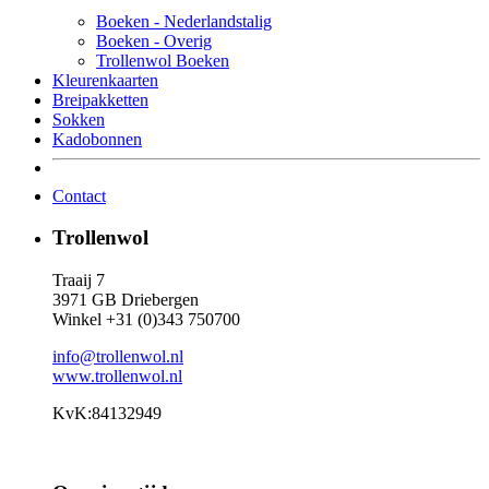
Boeken - Nederlandstalig
Boeken - Overig
Trollenwol Boeken
Kleurenkaarten
Breipakketten
Sokken
Kadobonnen
Contact
Trollenwol
Traaij 7
3971 GB Driebergen
Winkel +31 (0)343 750700
info@trollenwol.nl
www.trollenwol.nl
KvK:84132949