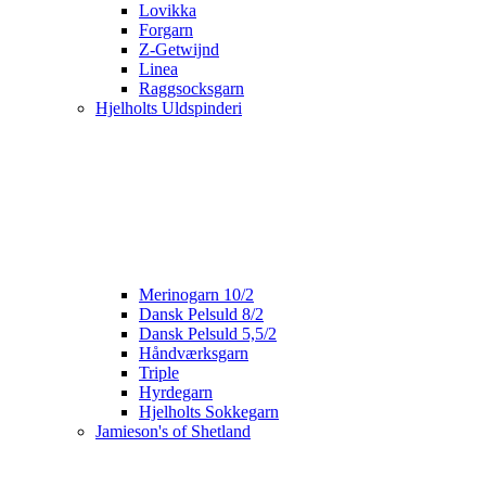
Lovikka
Forgarn
Z-Getwijnd
Linea
Raggsocksgarn
Hjelholts Uldspinderi
Merinogarn 10/2
Dansk Pelsuld 8/2
Dansk Pelsuld 5,5/2
Håndværksgarn
Triple
Hyrdegarn
Hjelholts Sokkegarn
Jamieson's of Shetland