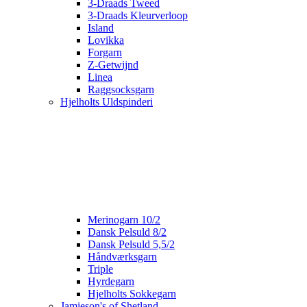
3-Draads Tweed
3-Draads Kleurverloop
Island
Lovikka
Forgarn
Z-Getwijnd
Linea
Raggsocksgarn
Hjelholts Uldspinderi
Merinogarn 10/2
Dansk Pelsuld 8/2
Dansk Pelsuld 5,5/2
Håndværksgarn
Triple
Hyrdegarn
Hjelholts Sokkegarn
Jamieson's of Shetland