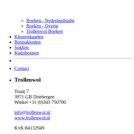
Boeken - Nederlandstalig
Boeken - Overig
Trollenwol Boeken
Kleurenkaarten
Breipakketten
Sokken
Kadobonnen
Contact
Trollenwol
Traaij 7
3971 GB Driebergen
Winkel +31 (0)343 750700
info@trollenwol.nl
www.trollenwol.nl
KvK:84132949