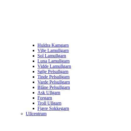
Huldra Kamgarn
Vilje Lamullgarn
Sol Lamullgarn
Luna Lamullgarn
Vidde Lamullgarn
Sølje Pelsullgarn
Tinde Pelsullgarn
Varde Pelsullgarn
Blåne Pelsullgarn
Ask Ullgarn
Forgarn
Troll Ullgarn
Fjære Sokkegarn
Ullcentrum