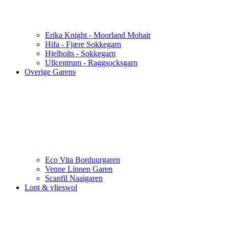
Erika Knight - Moorland Mohair
Hifa - Fjære Sokkegarn
Hjelholts - Sokkegarn
Ullcentrum - Raggsocksgarn
Overige Garens
Eco Vita Borduurgaren
Venne Linnen Garen
Scanfil Naaigaren
Lont & vlieswol