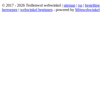
© 2017 - 2026 Trollenwol webwinkel |
sitemap
|
rss
|
bestelling
herroepen
|
webwinkel beginnen
- powered by
Mijnwebwinkel