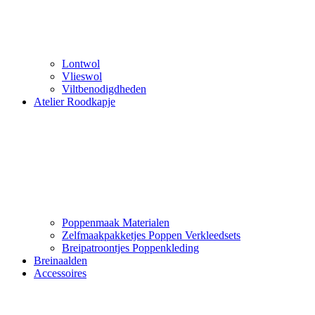
Lontwol
Vlieswol
Viltbenodigdheden
Atelier Roodkapje
Poppenmaak Materialen
Zelfmaakpakketjes Poppen Verkleedsets
Breipatroontjes Poppenkleding
Breinaalden
Accessoires