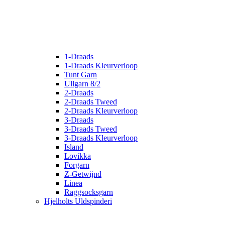
1-Draads
1-Draads Kleurverloop
Tunt Garn
Ullgarn 8/2
2-Draads
2-Draads Tweed
2-Draads Kleurverloop
3-Draads
3-Draads Tweed
3-Draads Kleurverloop
Island
Lovikka
Forgarn
Z-Getwijnd
Linea
Raggsocksgarn
Hjelholts Uldspinderi