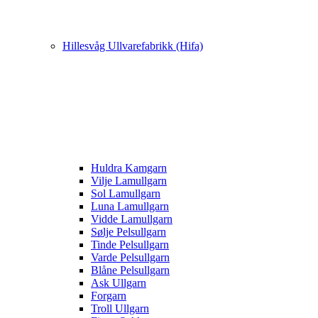
Hillesvåg Ullvarefabrikk (Hifa)
Huldra Kamgarn
Vilje Lamullgarn
Sol Lamullgarn
Luna Lamullgarn
Vidde Lamullgarn
Sølje Pelsullgarn
Tinde Pelsullgarn
Varde Pelsullgarn
Blåne Pelsullgarn
Ask Ullgarn
Forgarn
Troll Ullgarn