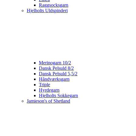
Raggsocksgarn
Hjelholts Uldspinderi
Merinogarn 10/2
Dansk Pelsuld 8/2
Dansk Pelsuld 5,5/2
Håndværksgarn
Triple
Hyrdegarn
Hjelholts Sokkegarn
Jamieson's of Shetland