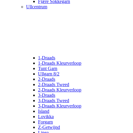
Fjære Sokkegarn
Ullcentrum
1-Draads
1-Draads Kleurverloop
Tunt Garn
Ullgarn 8/2
2-Draads
2-Draads Tweed
2-Draads Kleurverloop
3-Draads
3-Draads Tweed
3-Draads Kleurverloop
Island
Lovikka
Forgarn
Z-Getwijnd
Linea