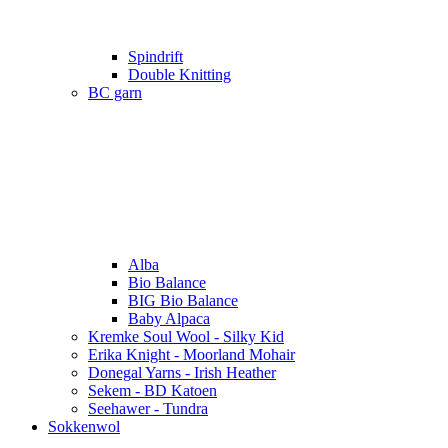
Spindrift
Double Knitting
BC garn
Alba
Bio Balance
BIG Bio Balance
Baby Alpaca
Kremke Soul Wool - Silky Kid
Erika Knight - Moorland Mohair
Donegal Yarns - Irish Heather
Sekem - BD Katoen
Seehawer - Tundra
Sokkenwol