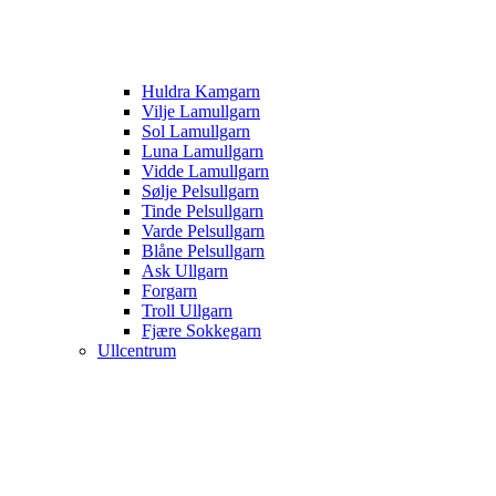
Huldra Kamgarn
Vilje Lamullgarn
Sol Lamullgarn
Luna Lamullgarn
Vidde Lamullgarn
Sølje Pelsullgarn
Tinde Pelsullgarn
Varde Pelsullgarn
Blåne Pelsullgarn
Ask Ullgarn
Forgarn
Troll Ullgarn
Fjære Sokkegarn
Ullcentrum