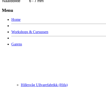
Naalddikte
6 - 7 mm
Menu
Home
Workshops & Cursussen
Garens
Hillesvåg Ullvarefabrikk (Hifa)