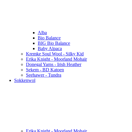
Alba
Bio Balance
BIG Bio Balance
Baby Alpaca
Kremke Soul Wool - Silky Kid
Erika Knight - Moorland Mohair
Donegal Yarns - Irish Heather
Sekem - BD Katoen
Seehawer - Tundra
Sokkenwol
Erika Knight - Moorland Mohair