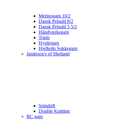
Merinogarn 10/2
Dansk Pelsuld 8/2
Dansk Pelsuld 5,5/2
Håndværksgarn
Triple
Hyrdegarn
Hjelholts Sokkegarn
Jamieson's of Shetland
Spindrift
Double Knitting
BC garn