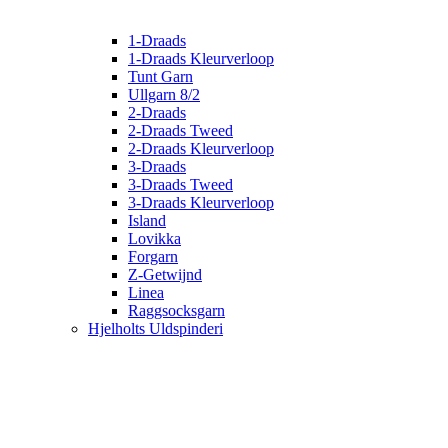
1-Draads
1-Draads Kleurverloop
Tunt Garn
Ullgarn 8/2
2-Draads
2-Draads Tweed
2-Draads Kleurverloop
3-Draads
3-Draads Tweed
3-Draads Kleurverloop
Island
Lovikka
Forgarn
Z-Getwijnd
Linea
Raggsocksgarn
Hjelholts Uldspinderi