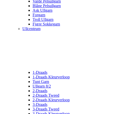
Varde Pelsullgarn
Blåne Pelsullgarn
Ask Ullgarn
Forgarn
Troll Ullgarn
Fjære Sokkegarn
Ullcentrum
1-Draads
1-Draads Kleurverloop
Tunt Garn
Ullgarn 8/2
2-Draads
2-Draads Tweed
2-Draads Kleurverloop
3-Draads
3-Draads Tweed
3-Draads Kleurverloop