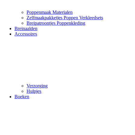
Poppenmaak Materialen
Zelfmaakpakketjes Poppen Verkleedsets
Breipatroontjes Poppenkleding
Breinaalden
Accessoires
Verzorging
Hulpjes
Boeken