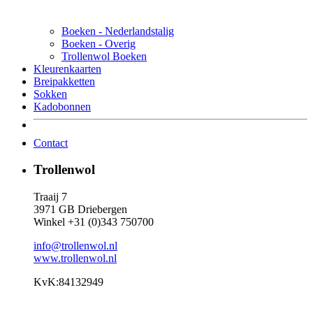
Boeken - Nederlandstalig
Boeken - Overig
Trollenwol Boeken
Kleurenkaarten
Breipakketten
Sokken
Kadobonnen
Contact
Trollenwol
Traaij 7
3971 GB Driebergen
Winkel +31 (0)343 750700
info@trollenwol.nl
www.trollenwol.nl
KvK:84132949