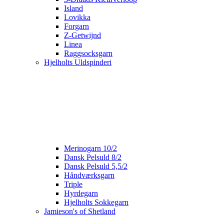
Island
Lovikka
Forgarn
Z-Getwijnd
Linea
Raggsocksgarn
Hjelholts Uldspinderi
Merinogarn 10/2
Dansk Pelsuld 8/2
Dansk Pelsuld 5,5/2
Håndværksgarn
Triple
Hyrdegarn
Hjelholts Sokkegarn
Jamieson's of Shetland