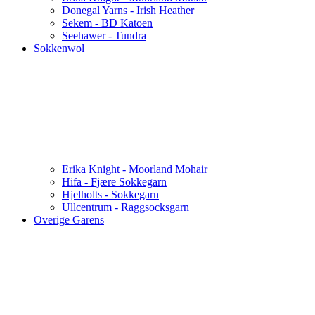
Donegal Yarns - Irish Heather
Sekem - BD Katoen
Seehawer - Tundra
Sokkenwol
Erika Knight - Moorland Mohair
Hifa - Fjære Sokkegarn
Hjelholts - Sokkegarn
Ullcentrum - Raggsocksgarn
Overige Garens