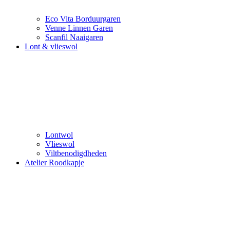
Eco Vita Borduurgaren
Venne Linnen Garen
Scanfil Naaigaren
Lont & vlieswol
Lontwol
Vlieswol
Viltbenodigdheden
Atelier Roodkapje