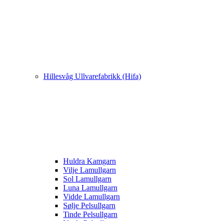
Hillesvåg Ullvarefabrikk (Hifa)
Huldra Kamgarn
Vilje Lamullgarn
Sol Lamullgarn
Luna Lamullgarn
Vidde Lamullgarn
Sølje Pelsullgarn
Tinde Pelsullgarn