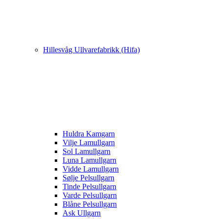
Hillesvåg Ullvarefabrikk (Hifa)
Huldra Kamgarn
Vilje Lamullgarn
Sol Lamullgarn
Luna Lamullgarn
Vidde Lamullgarn
Sølje Pelsullgarn
Tinde Pelsullgarn
Varde Pelsullgarn
Blåne Pelsullgarn
Ask Ullgarn