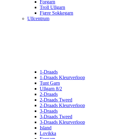
Forgarn
Troll Ullgarn
Fjære Sokkegarn
Ullcentrum
1-Draads
1-Draads Kleurverloop
Tunt Garn
Ullgarn 8/2
2-Draads
2-Draads Tweed
2-Draads Kleurverloop
3-Draads
3-Draads Tweed
3-Draads Kleurverloop
Island
Lovikka
Forgarn