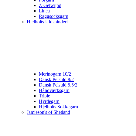
Z-Getwijnd
Linea
Raggsocksgarn
Hjelholts Uldspinderi
Merinogarn 10/2
Dansk Pelsuld 8/2
Dansk Pelsuld 5,5/2
Håndværksgarn
Triple
Hyrdegarn
Hjelholts Sokkegarn
Jamieson's of Shetland