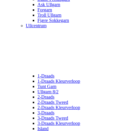
Ask Ullgarn
Forgarn
Troll Ullgarn
Fjære Sokkegarn
Ullcentrum
1-Draads
1-Draads Kleurverloop
Tunt Garn
Ullgarn 8/2
2-Draads
2-Draads Tweed
2-Draads Kleurverloop
3-Draads
3-Draads Tweed
3-Draads Kleurverloop
Island