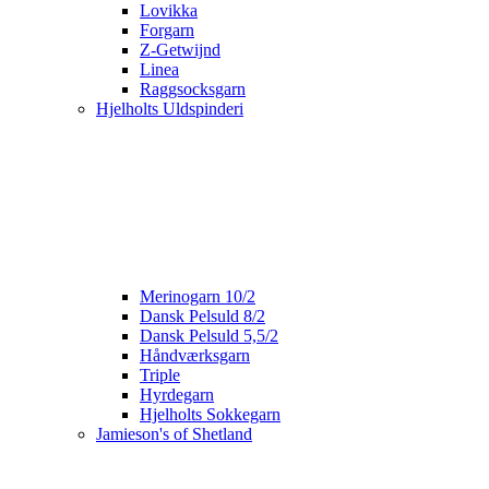
Lovikka
Forgarn
Z-Getwijnd
Linea
Raggsocksgarn
Hjelholts Uldspinderi
Merinogarn 10/2
Dansk Pelsuld 8/2
Dansk Pelsuld 5,5/2
Håndværksgarn
Triple
Hyrdegarn
Hjelholts Sokkegarn
Jamieson's of Shetland