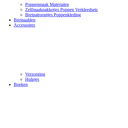
Poppenmaak Materialen
Zelfmaakpakketjes Poppen Verkleedsets
Breipatroontjes Poppenkleding
Breinaalden
Accessoires
Verzorging
Hulpjes
Boeken