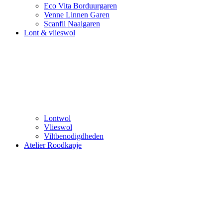
Eco Vita Borduurgaren
Venne Linnen Garen
Scanfil Naaigaren
Lont & vlieswol
Lontwol
Vlieswol
Viltbenodigdheden
Atelier Roodkapje