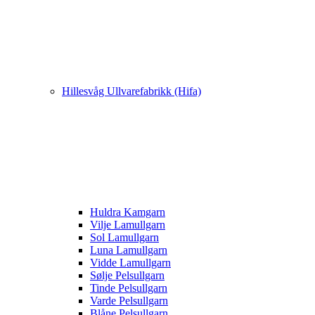
Hillesvåg Ullvarefabrikk (Hifa)
Huldra Kamgarn
Vilje Lamullgarn
Sol Lamullgarn
Luna Lamullgarn
Vidde Lamullgarn
Sølje Pelsullgarn
Tinde Pelsullgarn
Varde Pelsullgarn
Blåne Pelsullgarn