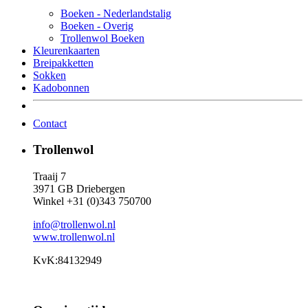
Boeken - Nederlandstalig
Boeken - Overig
Trollenwol Boeken
Kleurenkaarten
Breipakketten
Sokken
Kadobonnen
Contact
Trollenwol
Traaij 7
3971 GB Driebergen
Winkel +31 (0)343 750700
info@trollenwol.nl
www.trollenwol.nl
KvK:84132949