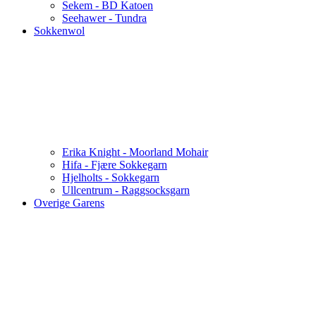
Sekem - BD Katoen
Seehawer - Tundra
Sokkenwol
Erika Knight - Moorland Mohair
Hifa - Fjære Sokkegarn
Hjelholts - Sokkegarn
Ullcentrum - Raggsocksgarn
Overige Garens