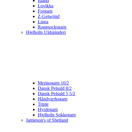
Island
Lovikka
Forgarn
Z-Getwijnd
Linea
Raggsocksgarn
Hjelholts Uldspinderi
Merinogarn 10/2
Dansk Pelsuld 8/2
Dansk Pelsuld 5,5/2
Håndværksgarn
Triple
Hyrdegarn
Hjelholts Sokkegarn
Jamieson's of Shetland