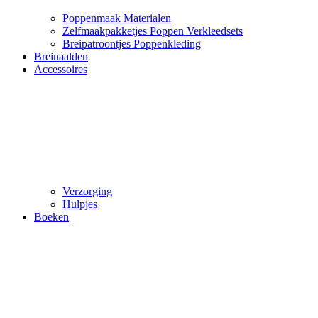
Poppenmaak Materialen
Zelfmaakpakketjes Poppen Verkleedsets
Breipatroontjes Poppenkleding
Breinaalden
Accessoires
Verzorging
Hulpjes
Boeken