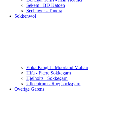
Sekem - BD Katoen
Seehawer - Tundra
Sokkenwol
Erika Knight - Moorland Mohair
Hifa - Fjære Sokkegarn
Hjelholts - Sokkegarn
Ullcentrum - Raggsocksgarn
Overige Garens