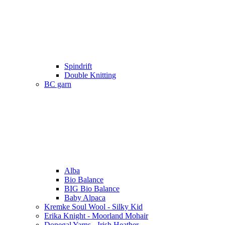
Spindrift
Double Knitting
BC garn
Alba
Bio Balance
BIG Bio Balance
Baby Alpaca
Kremke Soul Wool - Silky Kid
Erika Knight - Moorland Mohair
Donegal Yarns - Irish Heather