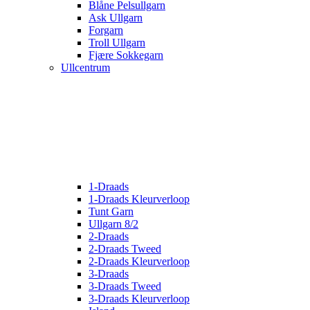
Blåne Pelsullgarn
Ask Ullgarn
Forgarn
Troll Ullgarn
Fjære Sokkegarn
Ullcentrum
1-Draads
1-Draads Kleurverloop
Tunt Garn
Ullgarn 8/2
2-Draads
2-Draads Tweed
2-Draads Kleurverloop
3-Draads
3-Draads Tweed
3-Draads Kleurverloop