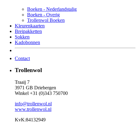
Boeken - Nederlandstalig
Boeken - Overig
Trollenwol Boeken
Kleurenkaarten
Breipakketten
Sokken
Kadobonnen
Contact
Trollenwol
Traaij 7
3971 GB Driebergen
Winkel +31 (0)343 750700
info@trollenwol.nl
www.trollenwol.nl
KvK:84132949