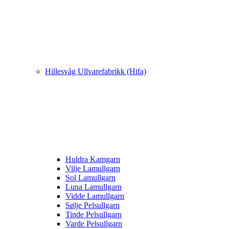
Hillesvåg Ullvarefabrikk (Hifa)
Huldra Kamgarn
Vilje Lamullgarn
Sol Lamullgarn
Luna Lamullgarn
Vidde Lamullgarn
Sølje Pelsullgarn
Tinde Pelsullgarn
Varde Pelsullgarn