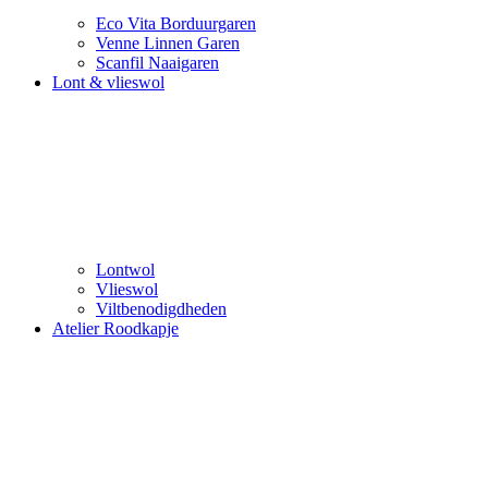
Eco Vita Borduurgaren
Venne Linnen Garen
Scanfil Naaigaren
Lont & vlieswol
Lontwol
Vlieswol
Viltbenodigdheden
Atelier Roodkapje