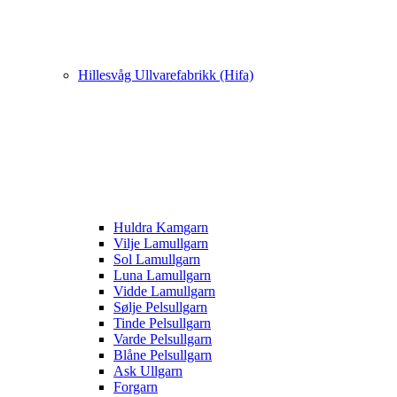
Hillesvåg Ullvarefabrikk (Hifa)
Huldra Kamgarn
Vilje Lamullgarn
Sol Lamullgarn
Luna Lamullgarn
Vidde Lamullgarn
Sølje Pelsullgarn
Tinde Pelsullgarn
Varde Pelsullgarn
Blåne Pelsullgarn
Ask Ullgarn
Forgarn