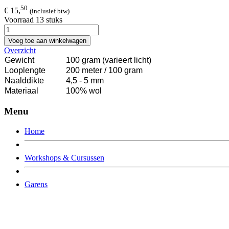
50
€ 15,
(inclusief btw)
Voorraad 13 stuks
Voeg toe aan winkelwagen
Overzicht
Gewicht
100 gram (varieert licht)
Looplengte
200 meter / 100 gram
Naalddikte
4,5 - 5 mm
Materiaal
100% wol
Menu
Home
Workshops & Cursussen
Garens