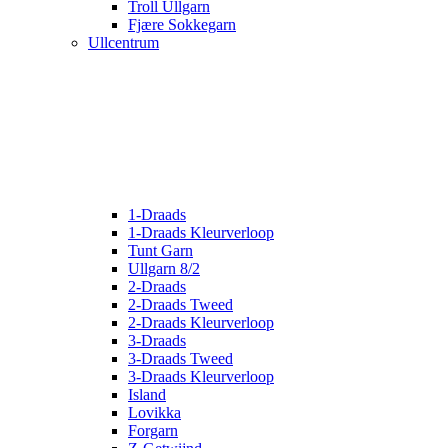
Troll Ullgarn
Fjære Sokkegarn
Ullcentrum
1-Draads
1-Draads Kleurverloop
Tunt Garn
Ullgarn 8/2
2-Draads
2-Draads Tweed
2-Draads Kleurverloop
3-Draads
3-Draads Tweed
3-Draads Kleurverloop
Island
Lovikka
Forgarn