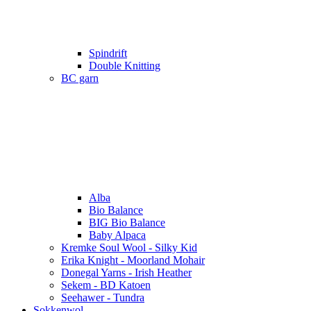
Spindrift
Double Knitting
BC garn
Alba
Bio Balance
BIG Bio Balance
Baby Alpaca
Kremke Soul Wool - Silky Kid
Erika Knight - Moorland Mohair
Donegal Yarns - Irish Heather
Sekem - BD Katoen
Seehawer - Tundra
Sokkenwol