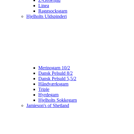
Z-Getwijnd
Linea
Raggsocksgarn
Hjelholts Uldspinderi
Merinogarn 10/2
Dansk Pelsuld 8/2
Dansk Pelsuld 5,5/2
Håndværksgarn
Triple
Hyrdegarn
Hjelholts Sokkegarn
Jamieson's of Shetland