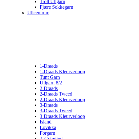
Troll Ullgarn
Fjære Sokkegarn
Ullcentrum
1-Draads
1-Draads Kleurverloop
Tunt Garn
Ullgarn 8/2
2-Draads
2-Draads Tweed
2-Draads Kleurverloop
3-Draads
3-Draads Tweed
3-Draads Kleurverloop
Island
Lovikka
Forgarn
Z-Getwijnd