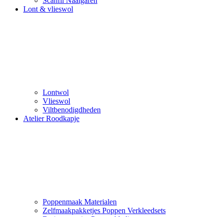
Scanfil Naaigaren
Lont & vlieswol
Lontwol
Vlieswol
Viltbenodigdheden
Atelier Roodkapje
Poppenmaak Materialen
Zelfmaakpakketjes Poppen Verkleedsets