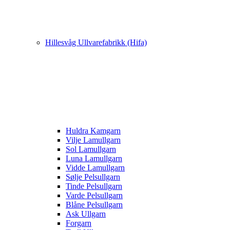
Hillesvåg Ullvarefabrikk (Hifa)
Huldra Kamgarn
Vilje Lamullgarn
Sol Lamullgarn
Luna Lamullgarn
Vidde Lamullgarn
Sølje Pelsullgarn
Tinde Pelsullgarn
Varde Pelsullgarn
Blåne Pelsullgarn
Ask Ullgarn
Forgarn