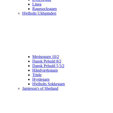
Linea
Raggsocksgarn
Hjelholts Uldspinderi
Merinogarn 10/2
Dansk Pelsuld 8/2
Dansk Pelsuld 5,5/2
Håndværksgarn
Triple
Hyrdegarn
Hjelholts Sokkegarn
Jamieson's of Shetland