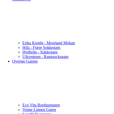
Erika Knight - Moorland Mohair
Hifa - Fjære Sokkegarn
Hjelholts - Sokkegarn
Ullcentrum - Raggsocksgarn
Overige Garens
Eco Vita Borduurgaren
Venne Linnen Garen