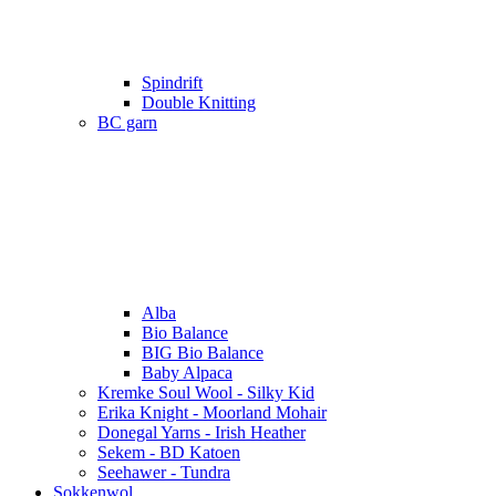
Spindrift
Double Knitting
BC garn
Alba
Bio Balance
BIG Bio Balance
Baby Alpaca
Kremke Soul Wool - Silky Kid
Erika Knight - Moorland Mohair
Donegal Yarns - Irish Heather
Sekem - BD Katoen
Seehawer - Tundra
Sokkenwol