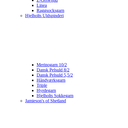
Z-Getwijnd
Linea
Raggsocksgarn
Hjelholts Uldspinderi
Merinogarn 10/2
Dansk Pelsuld 8/2
Dansk Pelsuld 5,5/2
Håndværksgarn
Triple
Hyrdegarn
Hjelholts Sokkegarn
Jamieson's of Shetland