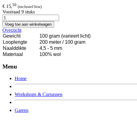
50
€ 15,
(inclusief btw)
Voorraad 9 stuks
Voeg toe aan winkelwagen
Overzicht
Gewicht
100 gram (varieert licht)
Looplengte
200 meter / 100 gram
Naalddikte
4,5 - 5 mm
Materiaal
100% wol
Menu
Home
Workshops & Cursussen
Garens