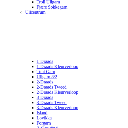
Troll Ullgarn
Fjære Sokkegarn
Ullcentrum
1-Draads
1-Draads Kleurverloop
Tunt Garn
Ullgarn 8/2
2-Draads
2-Draads Tweed
2-Draads Kleurverloop
3-Draads
3-Draads Tweed
3-Draads Kleurverloop
Island
Lovikka
Forgarn