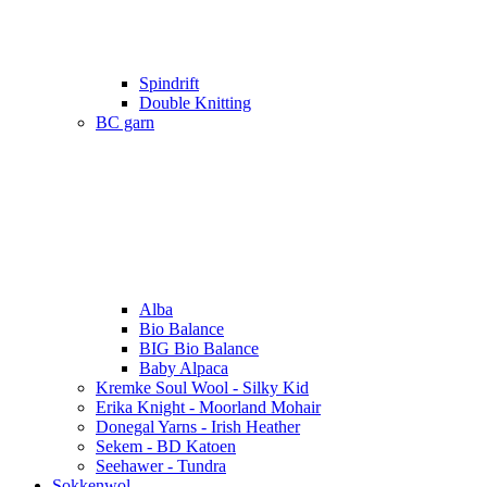
Spindrift
Double Knitting
BC garn
Alba
Bio Balance
BIG Bio Balance
Baby Alpaca
Kremke Soul Wool - Silky Kid
Erika Knight - Moorland Mohair
Donegal Yarns - Irish Heather
Sekem - BD Katoen
Seehawer - Tundra
Sokkenwol