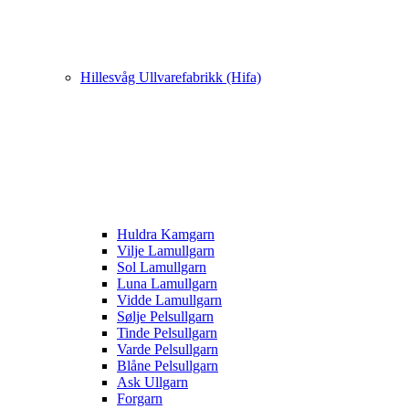
Hillesvåg Ullvarefabrikk (Hifa)
Huldra Kamgarn
Vilje Lamullgarn
Sol Lamullgarn
Luna Lamullgarn
Vidde Lamullgarn
Sølje Pelsullgarn
Tinde Pelsullgarn
Varde Pelsullgarn
Blåne Pelsullgarn
Ask Ullgarn
Forgarn