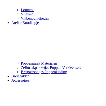
Lontwol
Vlieswol
Viltbenodigdheden
Atelier Roodkapje
Poppenmaak Materialen
Zelfmaakpakketjes Poppen Verkleedsets
Breipatroontjes Poppenkleding
Breinaalden
Accessoires