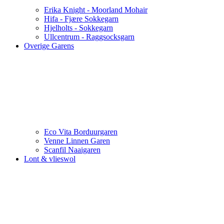
Erika Knight - Moorland Mohair
Hifa - Fjære Sokkegarn
Hjelholts - Sokkegarn
Ullcentrum - Raggsocksgarn
Overige Garens
Eco Vita Borduurgaren
Venne Linnen Garen
Scanfil Naaigaren
Lont & vlieswol