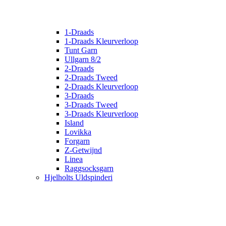
1-Draads
1-Draads Kleurverloop
Tunt Garn
Ullgarn 8/2
2-Draads
2-Draads Tweed
2-Draads Kleurverloop
3-Draads
3-Draads Tweed
3-Draads Kleurverloop
Island
Lovikka
Forgarn
Z-Getwijnd
Linea
Raggsocksgarn
Hjelholts Uldspinderi