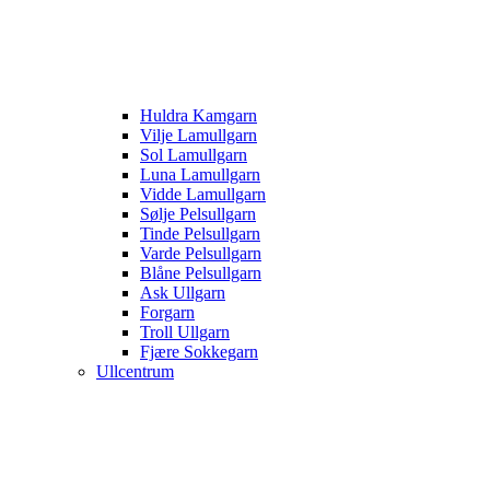
Huldra Kamgarn
Vilje Lamullgarn
Sol Lamullgarn
Luna Lamullgarn
Vidde Lamullgarn
Sølje Pelsullgarn
Tinde Pelsullgarn
Varde Pelsullgarn
Blåne Pelsullgarn
Ask Ullgarn
Forgarn
Troll Ullgarn
Fjære Sokkegarn
Ullcentrum