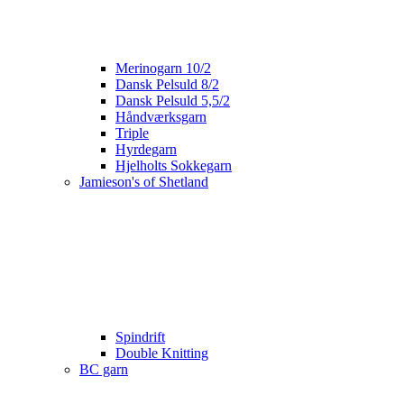
Merinogarn 10/2
Dansk Pelsuld 8/2
Dansk Pelsuld 5,5/2
Håndværksgarn
Triple
Hyrdegarn
Hjelholts Sokkegarn
Jamieson's of Shetland
Spindrift
Double Knitting
BC garn