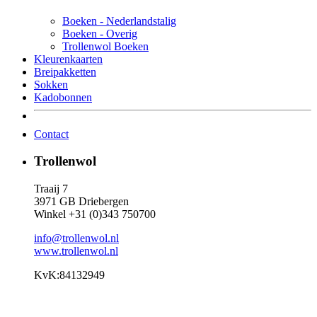
Boeken - Nederlandstalig
Boeken - Overig
Trollenwol Boeken
Kleurenkaarten
Breipakketten
Sokken
Kadobonnen
Contact
Trollenwol
Traaij 7
3971 GB Driebergen
Winkel +31 (0)343 750700
info@trollenwol.nl
www.trollenwol.nl
KvK:84132949