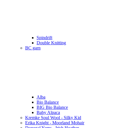
Spindrift
Double Knitting
BC garn
Alba
Bio Balance
BIG Bio Balance
Baby Alpaca
Kremke Soul Wool - Silky Kid
Erika Knight - Moorland Mohair
Donegal Yarns - Irish Heather