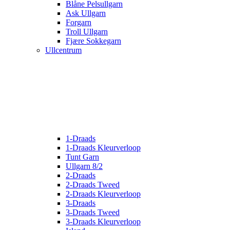
Blåne Pelsullgarn
Ask Ullgarn
Forgarn
Troll Ullgarn
Fjære Sokkegarn
Ullcentrum
1-Draads
1-Draads Kleurverloop
Tunt Garn
Ullgarn 8/2
2-Draads
2-Draads Tweed
2-Draads Kleurverloop
3-Draads
3-Draads Tweed
3-Draads Kleurverloop