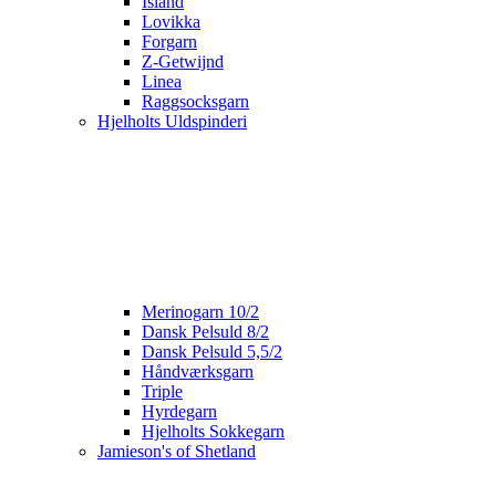
Island
Lovikka
Forgarn
Z-Getwijnd
Linea
Raggsocksgarn
Hjelholts Uldspinderi
Merinogarn 10/2
Dansk Pelsuld 8/2
Dansk Pelsuld 5,5/2
Håndværksgarn
Triple
Hyrdegarn
Hjelholts Sokkegarn
Jamieson's of Shetland