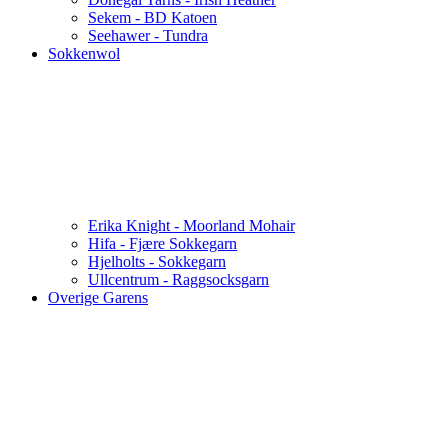
Sekem - BD Katoen
Seehawer - Tundra
Sokkenwol
Erika Knight - Moorland Mohair
Hifa - Fjære Sokkegarn
Hjelholts - Sokkegarn
Ullcentrum - Raggsocksgarn
Overige Garens