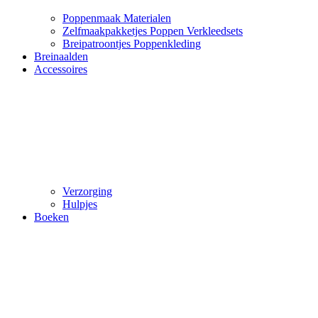
Poppenmaak Materialen
Zelfmaakpakketjes Poppen Verkleedsets
Breipatroontjes Poppenkleding
Breinaalden
Accessoires
Verzorging
Hulpjes
Boeken