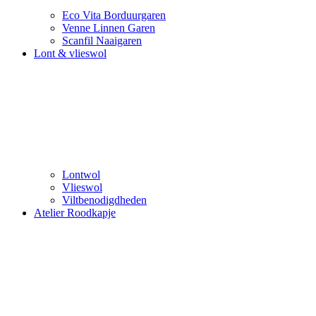
Eco Vita Borduurgaren
Venne Linnen Garen
Scanfil Naaigaren
Lont & vlieswol
Lontwol
Vlieswol
Viltbenodigdheden
Atelier Roodkapje