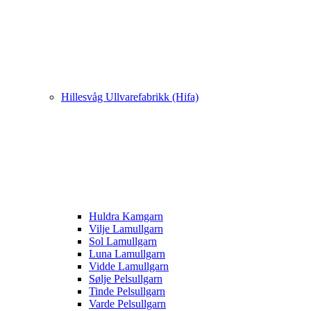
Hillesvåg Ullvarefabrikk (Hifa)
Huldra Kamgarn
Vilje Lamullgarn
Sol Lamullgarn
Luna Lamullgarn
Vidde Lamullgarn
Sølje Pelsullgarn
Tinde Pelsullgarn
Varde Pelsullgarn