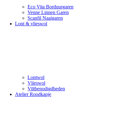
Eco Vita Borduurgaren
Venne Linnen Garen
Scanfil Naaigaren
Lont & vlieswol
Lontwol
Vlieswol
Viltbenodigdheden
Atelier Roodkapje