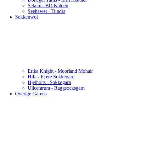
Sekem - BD Katoen
Seehawer - Tundra
Sokkenwol
Erika Knight - Moorland Mohair
Hifa - Fjære Sokkegarn
Hjelholts - Sokkegarn
Ullcentrum - Raggsocksgarn
Overige Garens