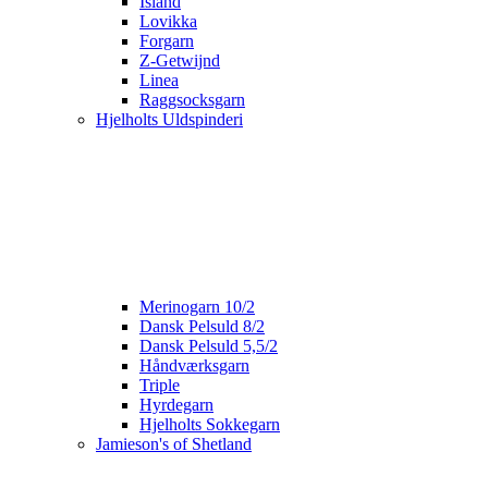
Island
Lovikka
Forgarn
Z-Getwijnd
Linea
Raggsocksgarn
Hjelholts Uldspinderi
Merinogarn 10/2
Dansk Pelsuld 8/2
Dansk Pelsuld 5,5/2
Håndværksgarn
Triple
Hyrdegarn
Hjelholts Sokkegarn
Jamieson's of Shetland