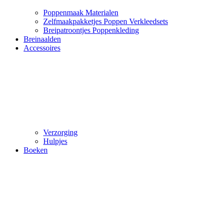
Poppenmaak Materialen
Zelfmaakpakketjes Poppen Verkleedsets
Breipatroontjes Poppenkleding
Breinaalden
Accessoires
Verzorging
Hulpjes
Boeken