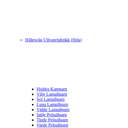
Hillesvåg Ullvarefabrikk (Hifa)
Huldra Kamgarn
Vilje Lamullgarn
Sol Lamullgarn
Luna Lamullgarn
Vidde Lamullgarn
Sølje Pelsullgarn
Tinde Pelsullgarn
Varde Pelsullgarn