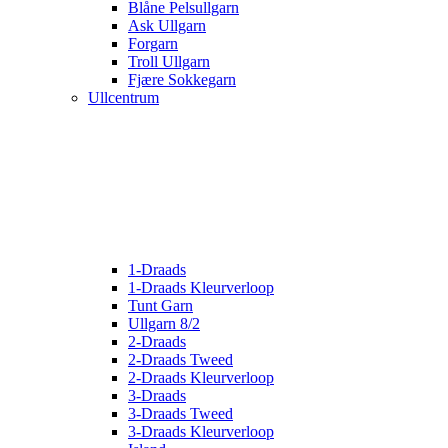
Blåne Pelsullgarn
Ask Ullgarn
Forgarn
Troll Ullgarn
Fjære Sokkegarn
Ullcentrum
1-Draads
1-Draads Kleurverloop
Tunt Garn
Ullgarn 8/2
2-Draads
2-Draads Tweed
2-Draads Kleurverloop
3-Draads
3-Draads Tweed
3-Draads Kleurverloop