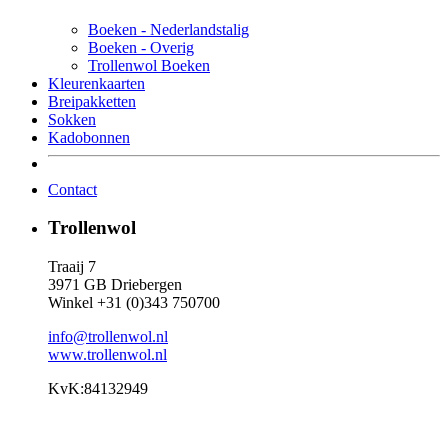
Boeken - Nederlandstalig
Boeken - Overig
Trollenwol Boeken
Kleurenkaarten
Breipakketten
Sokken
Kadobonnen
Contact
Trollenwol
Traaij 7
3971 GB Driebergen
Winkel +31 (0)343 750700
info@trollenwol.nl
www.trollenwol.nl
KvK:84132949