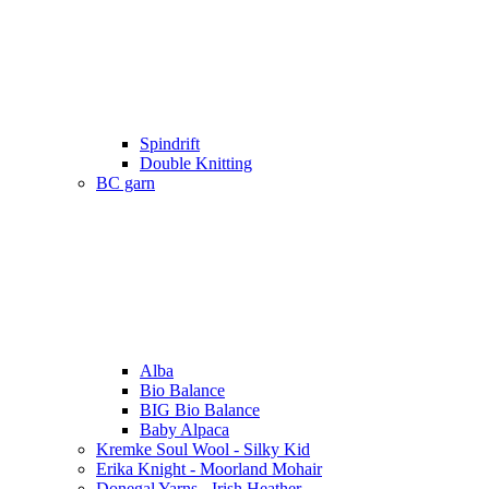
Spindrift
Double Knitting
BC garn
Alba
Bio Balance
BIG Bio Balance
Baby Alpaca
Kremke Soul Wool - Silky Kid
Erika Knight - Moorland Mohair
Donegal Yarns - Irish Heather