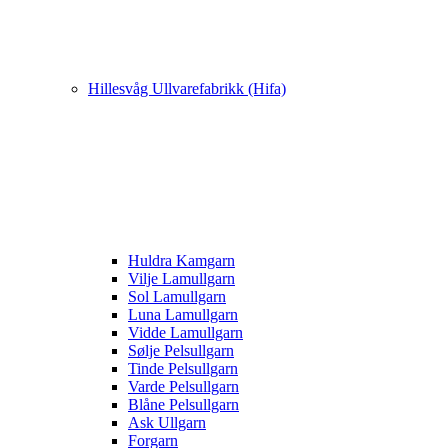
Hillesvåg Ullvarefabrikk (Hifa)
Huldra Kamgarn
Vilje Lamullgarn
Sol Lamullgarn
Luna Lamullgarn
Vidde Lamullgarn
Sølje Pelsullgarn
Tinde Pelsullgarn
Varde Pelsullgarn
Blåne Pelsullgarn
Ask Ullgarn
Forgarn