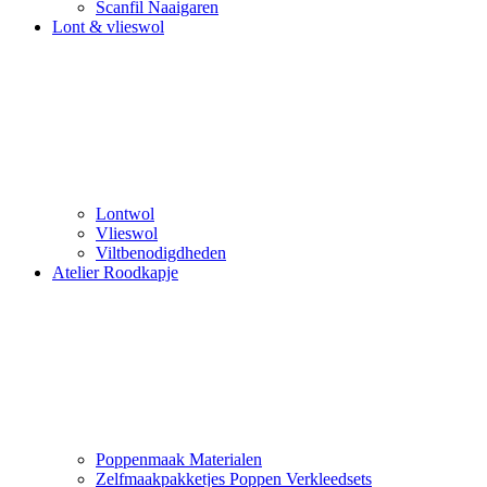
Scanfil Naaigaren
Lont & vlieswol
Lontwol
Vlieswol
Viltbenodigdheden
Atelier Roodkapje
Poppenmaak Materialen
Zelfmaakpakketjes Poppen Verkleedsets