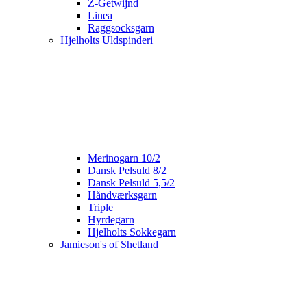
Z-Getwijnd
Linea
Raggsocksgarn
Hjelholts Uldspinderi
Merinogarn 10/2
Dansk Pelsuld 8/2
Dansk Pelsuld 5,5/2
Håndværksgarn
Triple
Hyrdegarn
Hjelholts Sokkegarn
Jamieson's of Shetland