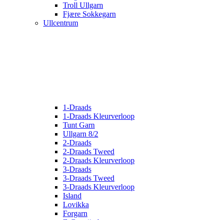
Troll Ullgarn
Fjære Sokkegarn
Ullcentrum
1-Draads
1-Draads Kleurverloop
Tunt Garn
Ullgarn 8/2
2-Draads
2-Draads Tweed
2-Draads Kleurverloop
3-Draads
3-Draads Tweed
3-Draads Kleurverloop
Island
Lovikka
Forgarn