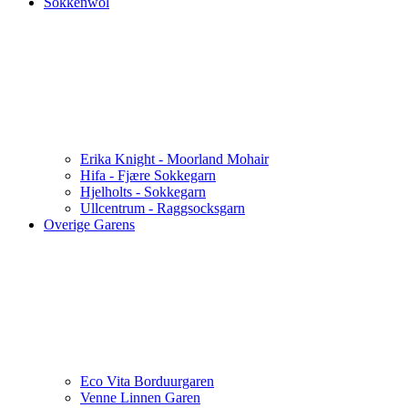
Sokkenwol
Erika Knight - Moorland Mohair
Hifa - Fjære Sokkegarn
Hjelholts - Sokkegarn
Ullcentrum - Raggsocksgarn
Overige Garens
Eco Vita Borduurgaren
Venne Linnen Garen