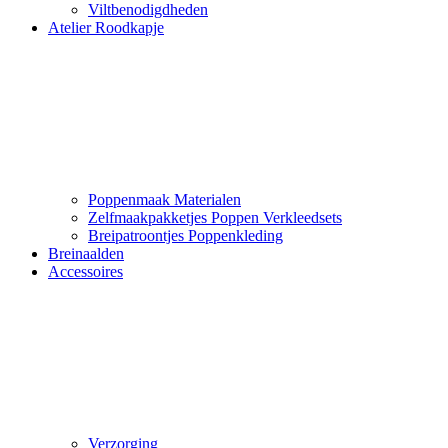
Viltbenodigdheden
Atelier Roodkapje
Poppenmaak Materialen
Zelfmaakpakketjes Poppen Verkleedsets
Breipatroontjes Poppenkleding
Breinaalden
Accessoires
Verzorging