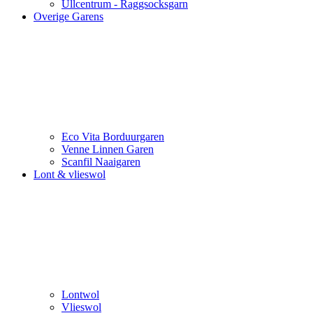
Ullcentrum - Raggsocksgarn
Overige Garens
Eco Vita Borduurgaren
Venne Linnen Garen
Scanfil Naaigaren
Lont & vlieswol
Lontwol
Vlieswol