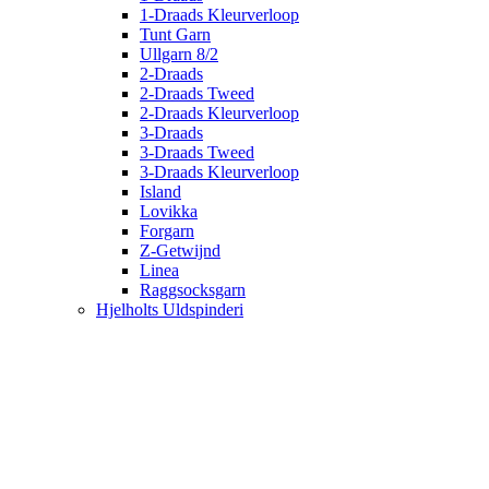
1-Draads Kleurverloop
Tunt Garn
Ullgarn 8/2
2-Draads
2-Draads Tweed
2-Draads Kleurverloop
3-Draads
3-Draads Tweed
3-Draads Kleurverloop
Island
Lovikka
Forgarn
Z-Getwijnd
Linea
Raggsocksgarn
Hjelholts Uldspinderi