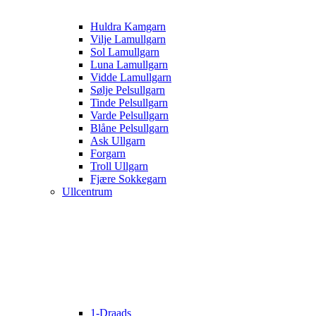
Huldra Kamgarn
Vilje Lamullgarn
Sol Lamullgarn
Luna Lamullgarn
Vidde Lamullgarn
Sølje Pelsullgarn
Tinde Pelsullgarn
Varde Pelsullgarn
Blåne Pelsullgarn
Ask Ullgarn
Forgarn
Troll Ullgarn
Fjære Sokkegarn
Ullcentrum
1-Draads