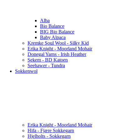
Alba
Bio Balance
BIG Bio Balance
Baby Alpaca
Kremke Soul Wool - Silky Kid
Erika Knight - Moorland Mohair
Donegal Yarns - Irish Heather
Sekem - BD Katoen
Seehawer - Tundra
Sokkenwol
Erika Knight - Moorland Mohair
Hifa - Fjære Sokkegarn
Hjelholts - Sokkegarn