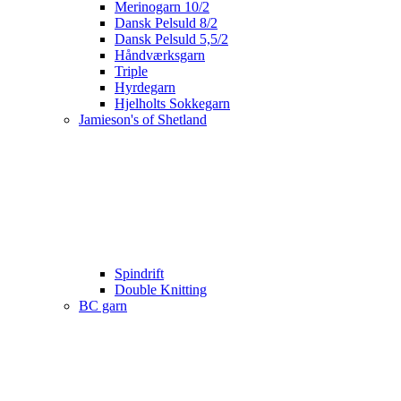
Merinogarn 10/2
Dansk Pelsuld 8/2
Dansk Pelsuld 5,5/2
Håndværksgarn
Triple
Hyrdegarn
Hjelholts Sokkegarn
Jamieson's of Shetland
Spindrift
Double Knitting
BC garn