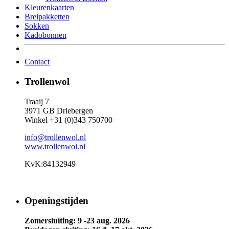
Kleurenkaarten
Breipakketten
Sokken
Kadobonnen
Contact
Trollenwol
Traaij 7
3971 GB Driebergen
Winkel +31 (0)343 750700
info@trollenwol.nl
www.trollenwol.nl
KvK:84132949
Openingstijden
Zomersluiting: 9 -23 aug. 2026