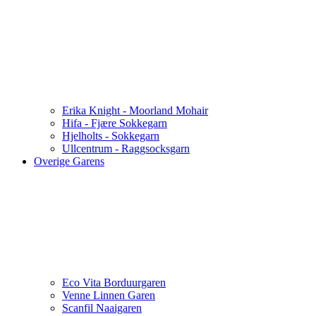
Erika Knight - Moorland Mohair
Hifa - Fjære Sokkegarn
Hjelholts - Sokkegarn
Ullcentrum - Raggsocksgarn
Overige Garens
Eco Vita Borduurgaren
Venne Linnen Garen
Scanfil Naaigaren