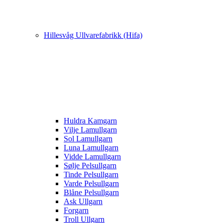
Hillesvåg Ullvarefabrikk (Hifa)
Huldra Kamgarn
Vilje Lamullgarn
Sol Lamullgarn
Luna Lamullgarn
Vidde Lamullgarn
Sølje Pelsullgarn
Tinde Pelsullgarn
Varde Pelsullgarn
Blåne Pelsullgarn
Ask Ullgarn
Forgarn
Troll Ullgarn