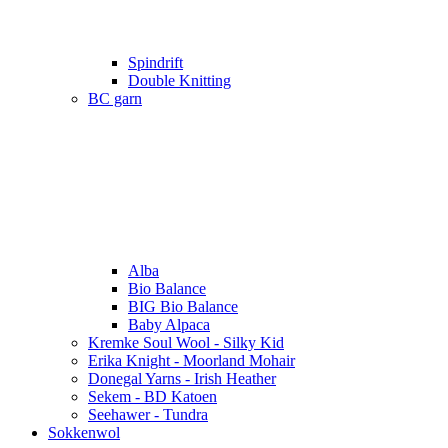
Spindrift
Double Knitting
BC garn
Alba
Bio Balance
BIG Bio Balance
Baby Alpaca
Kremke Soul Wool - Silky Kid
Erika Knight - Moorland Mohair
Donegal Yarns - Irish Heather
Sekem - BD Katoen
Seehawer - Tundra
Sokkenwol