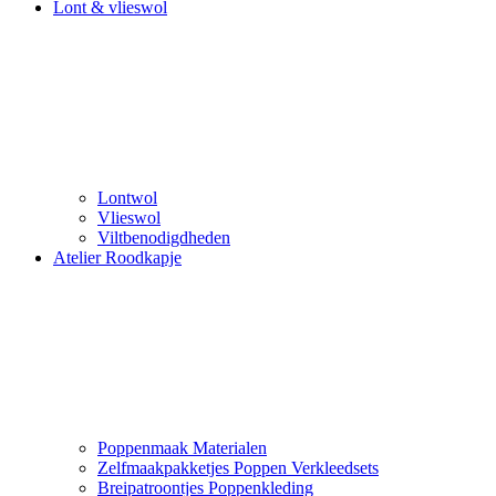
Lont & vlieswol
Lontwol
Vlieswol
Viltbenodigdheden
Atelier Roodkapje
Poppenmaak Materialen
Zelfmaakpakketjes Poppen Verkleedsets
Breipatroontjes Poppenkleding