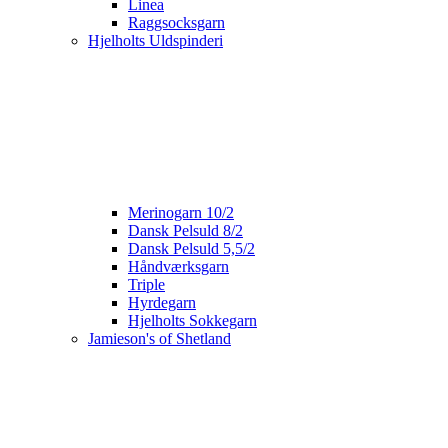
Linea
Raggsocksgarn
Hjelholts Uldspinderi
Merinogarn 10/2
Dansk Pelsuld 8/2
Dansk Pelsuld 5,5/2
Håndværksgarn
Triple
Hyrdegarn
Hjelholts Sokkegarn
Jamieson's of Shetland